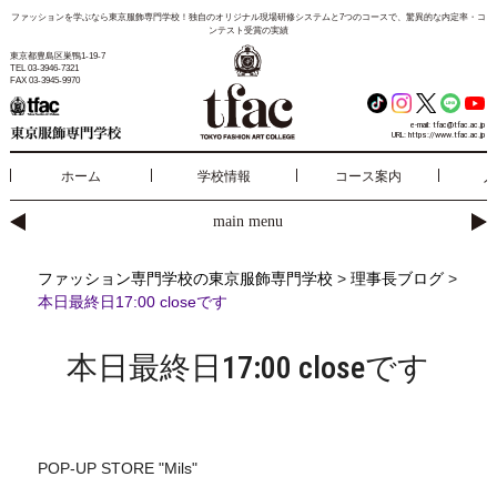
ファッションを学ぶなら東京服飾専門学校！独自のオリジナル現場研修システムと7つのコースで、驚異的な内定率・コ
ンテスト受賞の実績
東京都豊島区巣鴨1-19-7
TEL 03-3946-7321
FAX 03-3945-9970
e-mail:
tfac@tfac.ac.jp
URL:
https://www.tfac.ac.jp
ホーム
学校情報
コース案内
入
main menu
ファッション専門学校の東京服飾専門学校
>
理事長ブログ
>
本日最終日17:00 closeです
本日最終日17:00 closeです
POP-UP STORE "Mils"