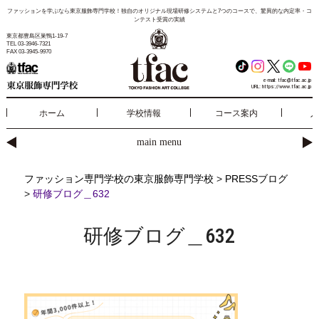
ファッションを学ぶなら東京服飾専門学校！独自のオリジナル現場研修システムと7つのコースで、驚異的な内定率・コ
ンテスト受賞の実績
東京都豊島区巣鴨1-19-7
TEL 03-3946-7321
FAX 03-3945-9970
e-mail:
tfac@tfac.ac.jp
URL:
https://www.tfac.ac.jp
ホーム
学校情報
コース案内
入
main menu
ファッション専門学校の東京服飾専門学校
>
PRESSブログ
>
研修ブログ＿632
研修ブログ＿632