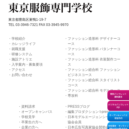
東京都豊島区巣鴨1-19-7
TEL 03-3946-7321 FAX 03-3945-9970
学校紹介
ファッション造形科 デザイナーコ
カレッジライフ
ース
就職支援
ファッション造形科 パタンナーコ
研修システム
ース
施設アトリエ
ファッション造形科 衣装製作コー
入学案内・募集要項
ス
アクセス
ファッション総合科 ファッション
お問い合わせ
ビジネスコース
ファッション総合科 スタイリスト
コース
ファッション総合科 モデルコース
無料パンフレット
専攻科
資料請求
デジタルパンフレット
資料請求
PRESSブログ
PDF
オープンキャンパス
編集プロダクション t-press
オープンキャンパス
学校見学
日本モデルエージェンシー
参加予約
卒業生の方へ
協会会員
学校見学・オンライン
企業の方へ
日本広告写真家協会賛助会
個別学校説明会予約