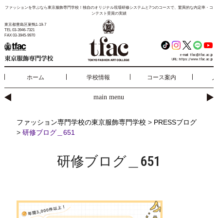
ファッションを学ぶなら東京服飾専門学校！独自のオリジナル現場研修システムと7つのコースで、驚異的な内定率・コ
ンテスト受賞の実績
東京都豊島区巣鴨1-19-7
TEL 03-3946-7321
FAX 03-3945-9970
e-mail:
tfac@tfac.ac.jp
URL:
https://www.tfac.ac.jp
ホーム
学校情報
コース案内
入
main menu
ファッション専門学校の東京服飾専門学校
>
PRESSブログ
>
研修ブログ＿651
研修ブログ＿651