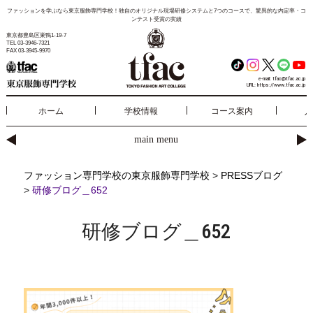
ファッションを学ぶなら東京服飾専門学校！独自のオリジナル現場研修システムと7つのコースで、驚異的な内定率・コ
ンテスト受賞の実績
東京都豊島区巣鴨1-19-7
TEL 03-3946-7321
FAX 03-3945-9970
e-mail:
tfac@tfac.ac.jp
URL:
https://www.tfac.ac.jp
ホーム
学校情報
コース案内
入
main menu
ファッション専門学校の東京服飾専門学校
>
PRESSブログ
>
研修ブログ＿652
研修ブログ＿652