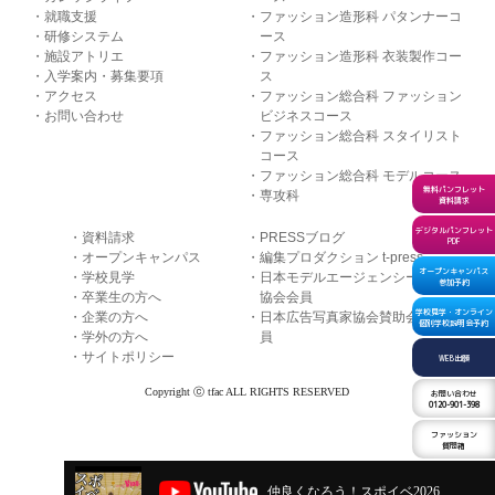
就職支援
ファッション造形科 パタンナーコ
研修システム
ース
施設アトリエ
ファッション造形科 衣装製作コー
入学案内・募集要項
ス
アクセス
ファッション総合科 ファッション
お問い合わせ
ビジネスコース
ファッション総合科 スタイリスト
コース
ファッション総合科 モデルコース
無料パンフレット
専攻科
資料請求
デジタルパンフレット
資料請求
PRESSブログ
PDF
オープンキャンパス
編集プロダクション t-press
オープンキャンパス
学校見学
日本モデルエージェンシー
参加予約
卒業生の方へ
協会会員
学校見学・オンライン
企業の方へ
日本広告写真家協会賛助会
個別学校説明会予約
学外の方へ
員
サイトポリシー
WEB出願
Copyright ⓒ tfac ALL RIGHTS RESERVED
お問い合わせ
0120-901-398
ファッション
質問箱
仲良くなろう！スポイベ2026