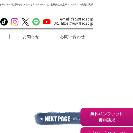
オリジナル現場研修システムと7つのコースで、驚異的な内定率・コンテスト受賞の実績
e-mail:
tfac@tfac.ac.jp
URL:
https://www.tfac.ac.jp
お知らせ
お問い合わせ
無料パンフレット
資料請求