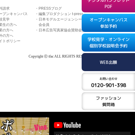
デジタルパンフレット
PDF
料請求
PRESSブログ
ープンキャンパス
編集プロダクション t-press
オープンキャンパス
校見学
日本モデルエージェンシー協
業生の方へ
会会員
参加予約
業の方へ
日本広告写真家協会賛助会員
外の方へ
学校見学・オンライン
イトポリシー
個別学校説明会予約
Copyright ⓒ tfac ALL RIGHTS RESERVED
WEB出願
お問い合わせ
0120-901-398
ファッション
質問箱