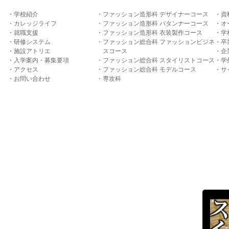
学校紹介
ファッション造形科 デザイナーコース
資
カレッジライフ
ファッション造形科 パタンナーコース
オ
就職支援
ファッション造形科 衣装製作コース
学
研修システム
ファッション総合科 ファッションビジネ
卒
施設アトリエ
スコース
企
入学案内・募集要項
ファッション総合科 スタイリストコース
学
アクセス
ファッション総合科 モデルコース
サ
お問い合わせ
専攻科