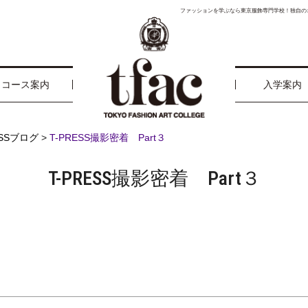
ファッションを学ぶなら東京服飾専門学校！独自の
コース案内
入学案内
ESSブログ
>
T-PRESS撮影密着 Part３
T-PRESS撮影密着 Part３