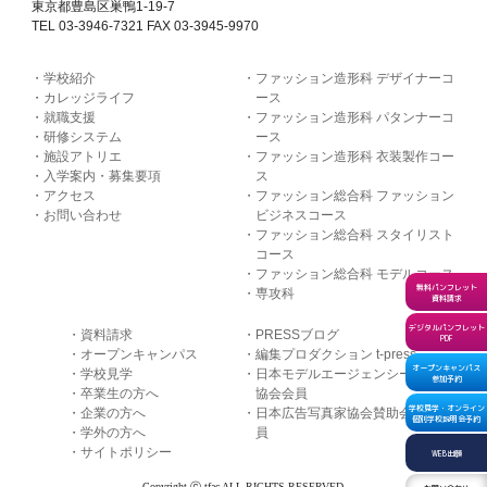
東京都豊島区巣鴨1-19-7
TEL 03-3946-7321 FAX 03-3945-9970
学校紹介
ファッション造形科 デザイナーコ
カレッジライフ
ース
就職支援
ファッション造形科 パタンナーコ
研修システム
ース
施設アトリエ
ファッション造形科 衣装製作コー
入学案内・募集要項
ス
アクセス
ファッション総合科 ファッション
お問い合わせ
ビジネスコース
ファッション総合科 スタイリスト
コース
ファッション総合科 モデルコース
無料パンフレット
専攻科
資料請求
デジタルパンフレット
資料請求
PRESSブログ
PDF
オープンキャンパス
編集プロダクション t-press
オープンキャンパス
学校見学
日本モデルエージェンシー
参加予約
卒業生の方へ
協会会員
学校見学・オンライン
企業の方へ
日本広告写真家協会賛助会
個別学校説明会予約
学外の方へ
員
サイトポリシー
WEB出願
Copyright ⓒ tfac ALL RIGHTS RESERVED