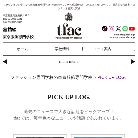
ファッションを学ぶなら東京服飾専門学校！独自のオリジナル現場研修システムと7つのコースで、驚異的な内定率・コ
ンテスト受賞の実績
東京都豊島区巣鴨1-19-7
TEL 03-3946-7321
FAX 03-3945-9970
e-mail:
tfac@tfac.ac.jp
URL:
https://www.tfac.ac.jp
ホーム
学校情報
コース案内
入
main menu
ファッション専門学校の東京服飾専門学校
>
PICK UP LOG.
PICK UP LOG.
過去のニュースで大きな話題をピックアップ！
tfacでは、毎年色々なニュースや話題であふれています。