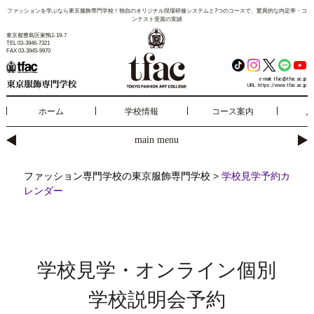
ファッションを学ぶなら東京服飾専門学校！独自のオリジナル現場研修システムと7つのコースで、驚異的な内定率・コ
ンテスト受賞の実績
東京都豊島区巣鴨1-19-7
TEL 03-3946-7321
FAX 03-3945-9970
e-mail:
tfac@tfac.ac.jp
URL:
https://www.tfac.ac.jp
ホーム
学校情報
コース案内
入
main menu
ファッション専門学校の東京服飾専門学校
>
学校見学予約カ
レンダー
学校見学・オンライン個別
学校説明会予約