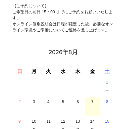
【ご予約について】
ご希望日の前日 15：00 までにご予約をお願いいたしま
す。
オンライン個別説明会は日程が確定した後、必要なオン
ライン環境やご準備についてご連絡を差し上げます。‎
2026年8月
日
月
火
水
木
金
土
1
－
2
3
4
5
6
7
8
－
－
－
－
－
－
－
9
10
11
12
13
14
15