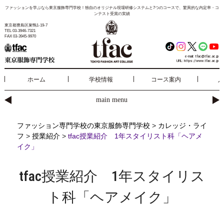
ファッションを学ぶなら東京服飾専門学校！独自のオリジナル現場研修システムと7つのコースで、驚異的な内定率・コ
ンテスト受賞の実績
東京都豊島区巣鴨1-19-7
TEL 03-3946-7321
FAX 03-3945-9970
e-mail:
tfac@tfac.ac.jp
URL:
https://www.tfac.ac.jp
ホーム
学校情報
コース案内
入
main menu
ファッション専門学校の東京服飾専門学校
>
カレッジ・ライ
フ
>
授業紹介
>
tfac授業紹介 1年スタイリスト科「ヘアメ
イク」
tfac授業紹介 1年スタイリス
ト科「ヘアメイク」