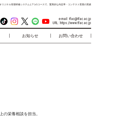
オリジナル現場研修システムと7つのコースで、驚異的な内定率・コンテスト受賞の実績
e-mail:
tfac@tfac.ac.jp
URL:
https://www.tfac.ac.jp
お知らせ
お問い合わせ
以上の栄養相談を担当。