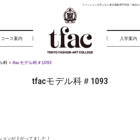
ファッションを学ぶなら東京服飾専門学校！独自の
コース案内
入学案内
ル科
>
tfacモデル科＃1093
tfacモデル科＃1093
ションが上がってました！