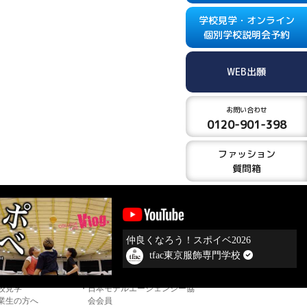
学校見学・オンライン
個別学校説明会予約
WEB出願
お問い合わせ
0120-901-398
ファッション
質問箱
仲良くなろう！スポイベ2026
tfac東京服飾専門学校
料請求
PRESSブログ
ープンキャンパス
編集プロダクション t-press
校見学
日本モデルエージェンシー協
業生の方へ
会会員