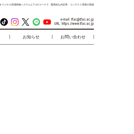
オリジナル現場研修システムと7つのコースで、驚異的な内定率・コンテスト受賞の実績
e-mail:
tfac@tfac.ac.jp
URL:
https://www.tfac.ac.jp
お知らせ
お問い合わせ