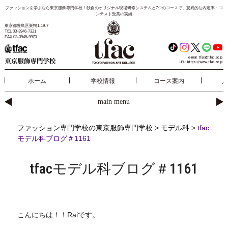
ファッションを学ぶなら東京服飾専門学校！独自のオリジナル現場研修システムと7つのコースで、驚異的な内定率・コ
ンテスト受賞の実績
東京都豊島区巣鴨1-19-7
TEL 03-3946-7321
FAX 03-3945-9970
e-mail:
tfac@tfac.ac.jp
URL:
https://www.tfac.ac.jp
ホーム
学校情報
コース案内
入
main menu
ファッション専門学校の東京服飾専門学校
>
モデル科
>
tfac
モデル科ブログ＃1161
tfacモデル科ブログ＃1161
こんにちは！！Raiです。