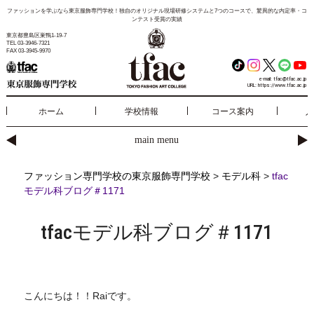
ファッションを学ぶなら東京服飾専門学校！独自のオリジナル現場研修システムと7つのコースで、驚異的な内定率・コ
ンテスト受賞の実績
東京都豊島区巣鴨1-19-7
TEL 03-3946-7321
FAX 03-3945-9970
e-mail:
tfac@tfac.ac.jp
URL:
https://www.tfac.ac.jp
ホーム
学校情報
コース案内
入
main menu
ファッション専門学校の東京服飾専門学校
>
モデル科
>
tfac
モデル科ブログ＃1171
tfacモデル科ブログ＃1171
こんにちは！！Raiです。