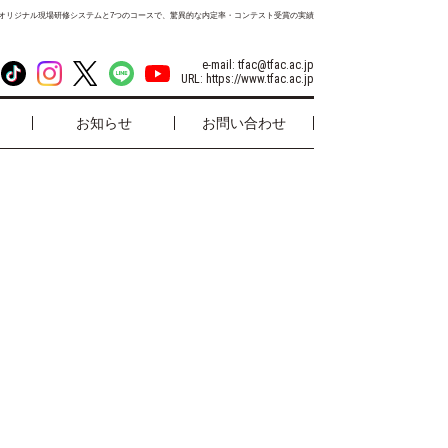
オリジナル現場研修システムと7つのコースで、驚異的な内定率・コンテスト受賞の実績
e-mail:
tfac@tfac.ac.jp
URL:
https://www.tfac.ac.jp
お知らせ
お問い合わせ