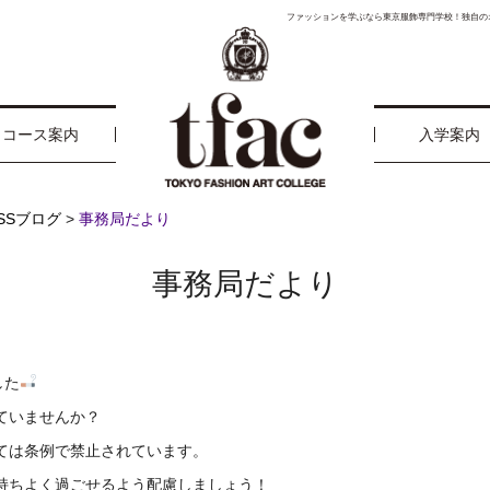
ファッションを学ぶなら東京服飾専門学校！独自の
コース案内
入学案内
ESSブログ
>
事務局だより
事務局だより
した
ていませんか？
ては条例で禁止されています。
持ちよく過ごせるよう配慮しましょう！