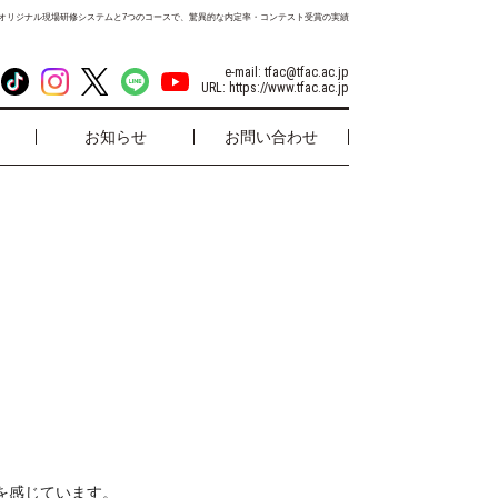
オリジナル現場研修システムと7つのコースで、驚異的な内定率・コンテスト受賞の実績
e-mail:
tfac@tfac.ac.jp
URL:
https://www.tfac.ac.jp
お知らせ
お問い合わせ
。
を感じています。