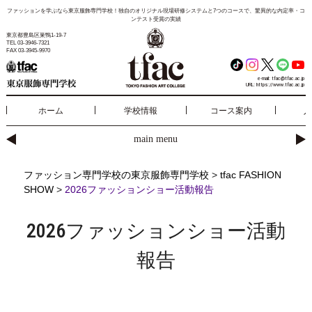
ファッションを学ぶなら東京服飾専門学校！独自のオリジナル現場研修システムと7つのコースで、驚異的な内定率・コ
ンテスト受賞の実績
東京都豊島区巣鴨1-19-7
TEL 03-3946-7321
FAX 03-3945-9970
e-mail:
tfac@tfac.ac.jp
URL:
https://www.tfac.ac.jp
ホーム
学校情報
コース案内
入
main menu
ファッション専門学校の東京服飾専門学校
>
tfac FASHION
SHOW
>
2026ファッションショー活動報告
2026ファッションショー活動
報告