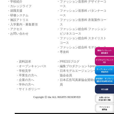
学校紹介
ファッション造形科 デザイナーコ
カレッジライフ
ース
就職支援
ファッション造形科 パタンナーコ
研修システム
ース
施設アトリエ
ファッション造形科 衣装製作コー
入学案内・募集要項
ス
アクセス
ファッション総合科 ファッション
お問い合わせ
ビジネスコース
ファッション総合科 スタイリスト
コース
ファッション総合科 モデルコース
無料パンフレット
専攻科
資料請求
デジタルパンフレット
資料請求
PRESSブログ
PDF
オープンキャンパス
編集プロダクション t-press
オープンキャンパス
学校見学
日本モデルエージェンシー
参加予約
卒業生の方へ
協会会員
学校見学・オンライン
企業の方へ
日本広告写真家協会賛助会
個別学校説明会予約
学外の方へ
員
サイトポリシー
WEB出願
Copyright ⓒ tfac ALL RIGHTS RESERVED
お問い合わせ
0120-901-398
ファッション
質問箱