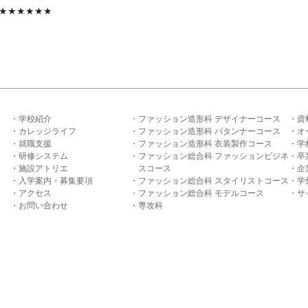
★★★★★★
学校紹介
ファッション造形科 デザイナーコース
資
カレッジライフ
ファッション造形科 パタンナーコース
オ
就職支援
ファッション造形科 衣装製作コース
学
研修システム
ファッション総合科 ファッションビジネ
卒
施設アトリエ
スコース
企
入学案内・募集要項
ファッション総合科 スタイリストコース
学
アクセス
ファッション総合科 モデルコース
サ
お問い合わせ
専攻科