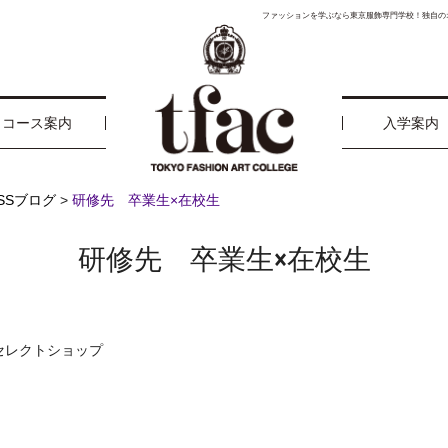
ファッションを学ぶなら東京服飾専門学校！独自の
コース案内
入学案内
ESSブログ
>
研修先 卒業生×在校生
研修先 卒業生×在校生
るセレクトショップ
、