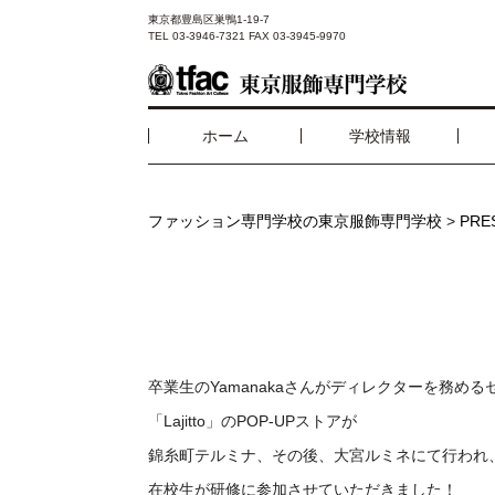
東京都豊島区巣鴨1-19-7
TEL 03-3946-7321 FAX 03-3945-9970
ホーム
学校情報
ファッション専門学校の東京服飾専門学校
>
PR
卒業生のYamanakaさんがディレクターを務め
「Lajitto」のPOP-UPストアが
錦糸町テルミナ、その後、大宮ルミネにて行われ
在校生が研修に参加させていただきました！