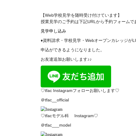
【Web学校見学を随時受け付けています】
授業見学のご予約は下記
URL
から予約フォームで
見学申し込み
♦資料請求・学校見学・WebオープンカレッジがL
申込ができるようになりました。
お友達追加お願いします♪♪
♡tfac Instagramフォローお願いします♡
＠tfac__official
♡tfacモデル科 Instagram♡
＠tfac___model