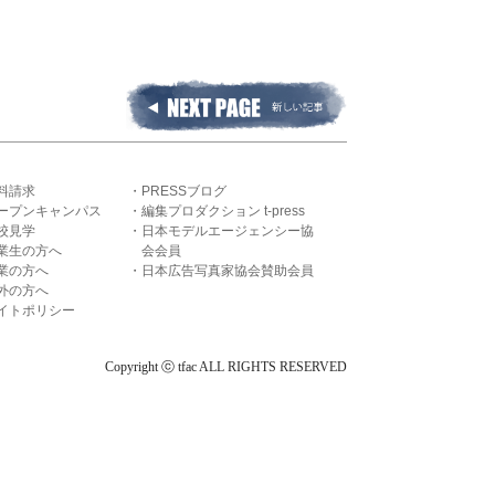
料請求
PRESSブログ
ープンキャンパス
編集プロダクション t-press
校見学
日本モデルエージェンシー協
業生の方へ
会会員
業の方へ
日本広告写真家協会賛助会員
外の方へ
イトポリシー
Copyright ⓒ tfac ALL RIGHTS RESERVED