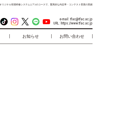
オリジナル現場研修システムと7つのコースで、驚異的な内定率・コンテスト受賞の実績
e-mail:
tfac@tfac.ac.jp
URL:
https://www.tfac.ac.jp
お知らせ
お問い合わせ