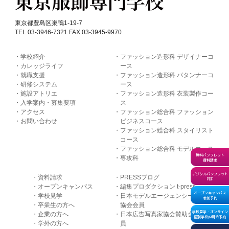
東京都豊島区巣鴨1-19-7
TEL 03-3946-7321 FAX 03-3945-9970
学校紹介
ファッション造形科 デザイナーコ
カレッジライフ
ース
就職支援
ファッション造形科 パタンナーコ
研修システム
ース
施設アトリエ
ファッション造形科 衣装製作コー
入学案内・募集要項
ス
アクセス
ファッション総合科 ファッション
お問い合わせ
ビジネスコース
ファッション総合科 スタイリスト
コース
ファッション総合科 モデルコース
無料パンフレット
専攻科
資料請求
デジタルパンフレット
資料請求
PRESSブログ
PDF
オープンキャンパス
編集プロダクション t-press
オープンキャンパス
学校見学
日本モデルエージェンシー
参加予約
卒業生の方へ
協会会員
学校見学・オンライン
企業の方へ
日本広告写真家協会賛助会
個別学校説明会予約
学外の方へ
員