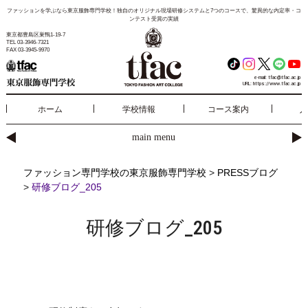
ファッションを学ぶなら東京服飾専門学校！独自のオリジナル現場研修システムと7つのコースで、驚異的な内定率・コ
ンテスト受賞の実績
東京都豊島区巣鴨1-19-7
TEL 03-3946-7321
FAX 03-3945-9970
e-mail:
tfac@tfac.ac.jp
URL:
https://www.tfac.ac.jp
ホーム
学校情報
コース案内
入
main menu
ファッション専門学校の東京服飾専門学校
>
PRESSブログ
>
研修ブログ_205
研修ブログ_205