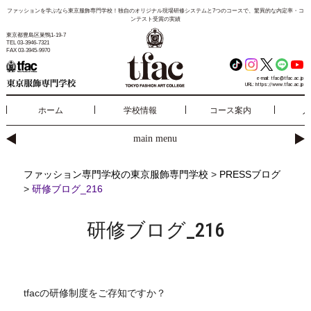
ファッションを学ぶなら東京服飾専門学校！独自のオリジナル現場研修システムと7つのコースで、驚異的な内定率・コ
ンテスト受賞の実績
東京都豊島区巣鴨1-19-7
TEL 03-3946-7321
FAX 03-3945-9970
e-mail:
tfac@tfac.ac.jp
URL:
https://www.tfac.ac.jp
ホーム
学校情報
コース案内
入
main menu
ファッション専門学校の東京服飾専門学校
>
PRESSブログ
>
研修ブログ_216
研修ブログ_216
tfacの研修制度をご存知ですか？