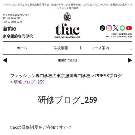
ファッションを学ぶなら東京服飾専門学校！独自のオリジナル現場研修システムと7つのコースで、驚異的な内定率・コ
ンテスト受賞の実績
東京都豊島区巣鴨1-19-7
TEL 03-3946-7321
FAX 03-3945-9970
e-mail:
tfac@tfac.ac.jp
URL:
https://www.tfac.ac.jp
ホーム
学校情報
コース案内
入
main menu
ファッション専門学校の東京服飾専門学校
>
PRESSブログ
>
研修ブログ_259
研修ブログ_259
tfacの研修制度をご存知ですか？