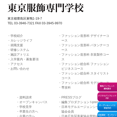
東京都豊島区巣鴨1-19-7
TEL 03-3946-7321 FAX 03-3945-9970
学校紹介
ファッション造形科 デザイナーコ
カレッジライフ
ース
就職支援
ファッション造形科 パタンナーコ
研修システム
ース
施設アトリエ
ファッション造形科 衣装製作コー
入学案内・募集要項
ス
アクセス
ファッション総合科 ファッション
お問い合わせ
ビジネスコース
ファッション総合科 スタイリスト
コース
ファッション総合科 モデルコース
無料パンフレット
専攻科
資料請求
デジタルパンフレット
資料請求
PRESSブログ
PDF
オープンキャンパス
編集プロダクション t-press
オープンキャンパス
学校見学
日本モデルエージェンシー
参加予約
卒業生の方へ
協会会員
学校見学・オンライン
企業の方へ
日本広告写真家協会賛助会