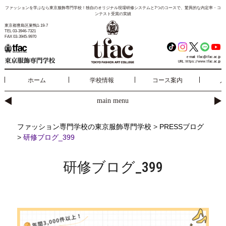
ファッションを学ぶなら東京服飾専門学校！独自のオリジナル現場研修システムと7つのコースで、驚異的な内定率・コ
ンテスト受賞の実績
東京都豊島区巣鴨1-19-7
TEL 03-3946-7321
FAX 03-3945-9970
e-mail:
tfac@tfac.ac.jp
URL:
https://www.tfac.ac.jp
ホーム
学校情報
コース案内
入
main menu
ファッション専門学校の東京服飾専門学校
>
PRESSブログ
>
研修ブログ_399
研修ブログ_399