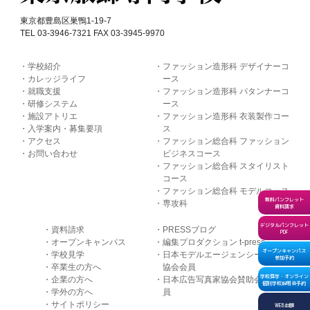
東京都豊島区巣鴨1-19-7
TEL 03-3946-7321 FAX 03-3945-9970
学校紹介
ファッション造形科 デザイナーコ
カレッジライフ
ース
就職支援
ファッション造形科 パタンナーコ
研修システム
ース
施設アトリエ
ファッション造形科 衣装製作コー
入学案内・募集要項
ス
アクセス
ファッション総合科 ファッション
お問い合わせ
ビジネスコース
ファッション総合科 スタイリスト
コース
ファッション総合科 モデルコース
無料パンフレット
専攻科
資料請求
デジタルパンフレット
資料請求
PRESSブログ
PDF
オープンキャンパス
編集プロダクション t-press
オープンキャンパス
学校見学
日本モデルエージェンシー
参加予約
卒業生の方へ
協会会員
学校見学・オンライン
企業の方へ
日本広告写真家協会賛助会
個別学校説明会予約
学外の方へ
員
サイトポリシー
WEB出願