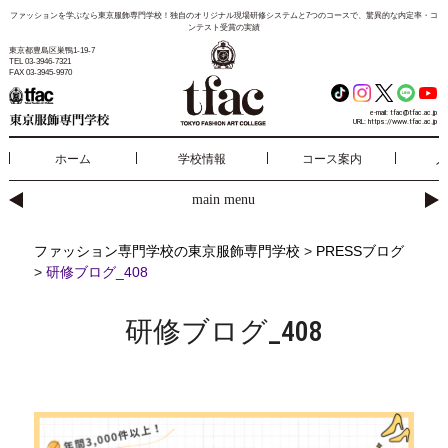
ファッションを学ぶなら東京服飾専門学校！独自のオリジナル現場研修システムと7つのコースで、驚異的な内定率・コ
ンテスト受賞の実績
東京都豊島区巣鴨1-19-7
TEL 03-3946-7321
FAX 03-3945-9970
e-mail:
tfac@tfac.ac.jp
URL:
https://www.tfac.ac.jp
ホーム
学校情報
コース案内
入
main menu
ファッション専門学校の東京服飾専門学校
>
PRESSブログ
>
研修ブログ_408
研修ブログ_408