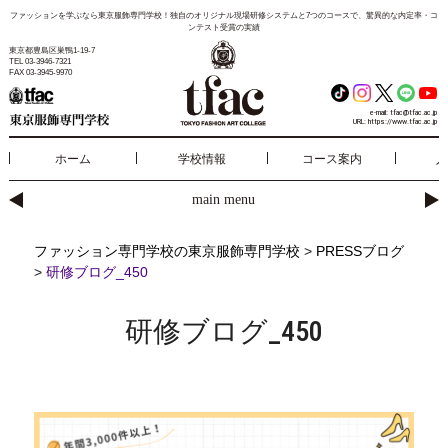
ファッションを学ぶなら東京服飾専門学校！独自のオリジナル現場研修システムと7つのコースで、驚異的な内定率・コ
ンテスト受賞の実績
東京都豊島区巣鴨1-19-7
TEL 03-3946-7321
FAX 03-3945-9970
e-mail:
tfac@tfac.ac.jp
URL:
https://www.tfac.ac.jp
ホーム
学校情報
コース案内
入
main menu
ファッション専門学校の東京服飾専門学校
>
PRESSブログ
>
研修ブログ_450
研修ブログ_450