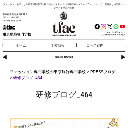
ファッションを学ぶなら東京服飾専門学校！独自のオリジナル現場研修システムと7つのコースで、驚異的な内定率・コ
ンテスト受賞の実績
東京都豊島区巣鴨1-19-7
TEL 03-3946-7321
FAX 03-3945-9970
e-mail:
tfac@tfac.ac.jp
URL:
https://www.tfac.ac.jp
ホーム
学校情報
コース案内
入
main menu
ファッション専門学校の東京服飾専門学校
>
PRESSブログ
>
研修ブログ_464
研修ブログ_464