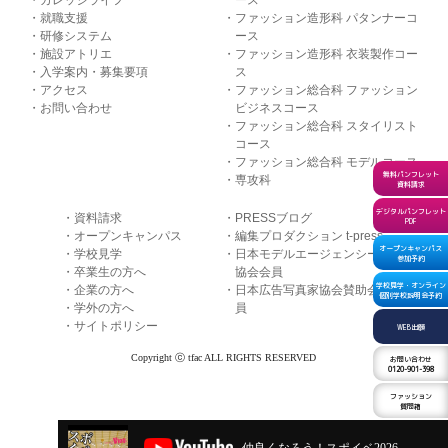
カレッジライフ
ース
就職支援
ファッション造形科 パタンナーコ
研修システム
ース
施設アトリエ
ファッション造形科 衣装製作コー
入学案内・募集要項
ス
アクセス
ファッション総合科 ファッション
お問い合わせ
ビジネスコース
ファッション総合科 スタイリスト
コース
ファッション総合科 モデルコース
無料パンフレット
専攻科
資料請求
デジタルパンフレット
資料請求
PRESSブログ
PDF
オープンキャンパス
編集プロダクション t-press
オープンキャンパス
学校見学
日本モデルエージェンシー
参加予約
卒業生の方へ
協会会員
学校見学・オンライン
企業の方へ
日本広告写真家協会賛助会
個別学校説明会予約
学外の方へ
員
サイトポリシー
WEB出願
Copyright ⓒ tfac ALL RIGHTS RESERVED
お問い合わせ
0120-901-398
ファッション
質問箱