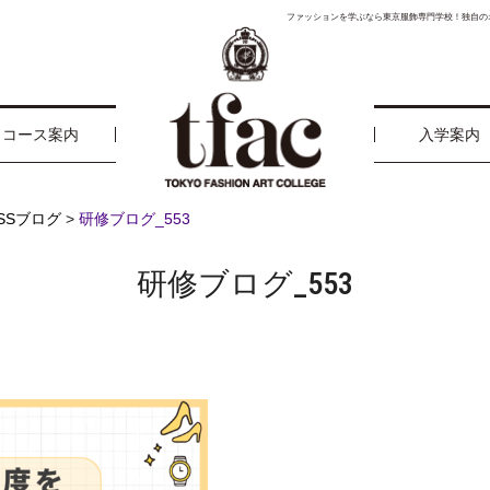
ファッションを学ぶなら東京服飾専門学校！独自の
コース案内
入学案内
ESSブログ
>
研修ブログ_553
研修ブログ_553