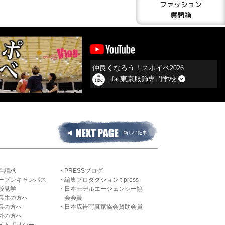
ファッション
質問箱
仲良くなろう！スポイベ2026
tfac東京服飾専門学校
料請求
PRESSブログ
ープンキャンパス
編集プロダクション t-press
校見学
日本モデルエージェンシー協
業生の方へ
会会員
業の方へ
日本広告写真家協会賛助会員
外の方へ