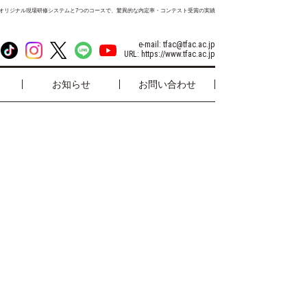
オリジナル現場研修システムと7つのコースで、驚異的な内定率・コンテスト受賞の実績
e-mail:
tfac@tfac.ac.jp
URL:
https://www.tfac.ac.jp
お知らせ
お問い合わせ