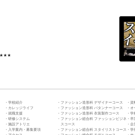
★★★
学校紹介
ファッション造形科 デザイナーコース
資
カレッジライフ
ファッション造形科 パタンナーコース
オ
就職支援
ファッション造形科 衣装製作コース
学
研修システム
ファッション総合科 ファッションビジネ
卒
施設アトリエ
スコース
企
入学案内・募集要項
ファッション総合科 スタイリストコース
学