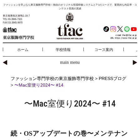
ファッションを学ぶなら東京服飾専門学校！独自のオリジナル現場研修システムと7つのコースで、驚異的な内定率・コ
ンテスト受賞の実績
東京都豊島区巣鴨1-19-7
TEL 03-3946-7321
FAX 03-3945-9970
e-mail:
tfac@tfac.ac.jp
URL:
https://www.tfac.ac.jp
ホーム
学校情報
コース案内
入
main menu
ファッション専門学校の東京服飾専門学校
>
PRESSブログ
>
〜Mac室便り2024〜 #14
〜Mac室便り2024〜 #14
続・
OS
アップデートの巻〜メンテナン