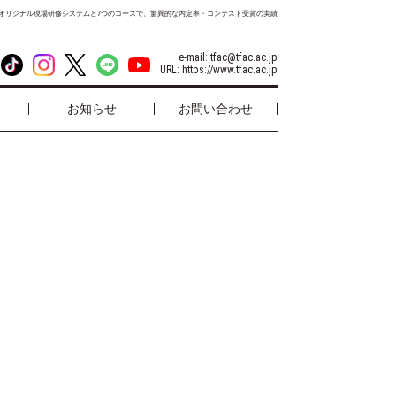
オリジナル現場研修システムと7つのコースで、驚異的な内定率・コンテスト受賞の実績
e-mail:
tfac@tfac.ac.jp
URL:
https://www.tfac.ac.jp
お知らせ
お問い合わせ