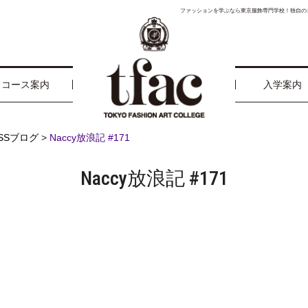
ファッションを学ぶなら東京服飾専門学校！独自の
コース案内
入学案内
ESSブログ
>
Naccy放浪記 #171
Naccy放浪記 #171