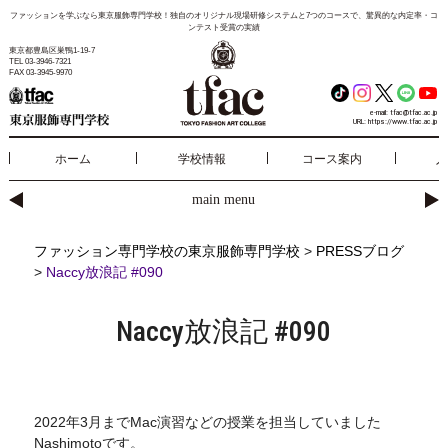
ファッションを学ぶなら東京服飾専門学校！独自のオリジナル現場研修システムと7つのコースで、驚異的な内定率・コ
ンテスト受賞の実績
東京都豊島区巣鴨1-19-7
TEL 03-3946-7321
FAX 03-3945-9970
e-mail:
tfac@tfac.ac.jp
URL:
https://www.tfac.ac.jp
ホーム
学校情報
コース案内
入
main menu
ファッション専門学校の東京服飾専門学校
>
PRESSブログ
>
Naccy放浪記 #090
Naccy放浪記 #090
2022年3月までMac演習などの授業を担当していました
Nashimotoです。