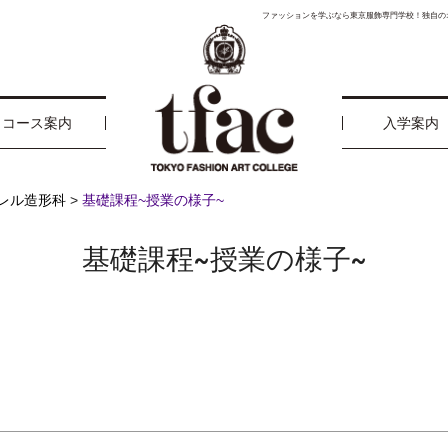
ファッションを学ぶなら東京服飾専門学校！独自の
コース案内
入学案内
レル造形科
>
基礎課程~授業の様子~
基礎課程~授業の様子~