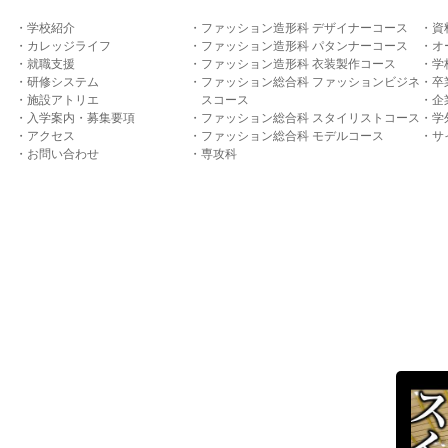
学校紹介
ファッション造形科 デザイナーコース
資
カレッジライフ
ファッション造形科 パタンナーコース
オ
就職支援
ファッション造形科 衣装製作コース
学
研修システム
ファッション総合科 ファッションビジネ
卒
施設アトリエ
スコース
企
入学案内・募集要項
ファッション総合科 スタイリストコース
学
アクセス
ファッション総合科 モデルコース
サ
お問い合わせ
専攻科