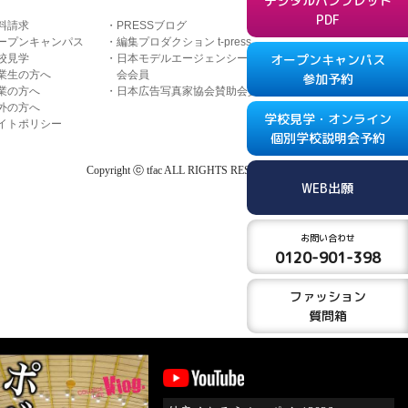
デジタルパンフレット
PDF
料請求
PRESSブログ
ープンキャンパス
編集プロダクション t-press
オープンキャンパス
校見学
日本モデルエージェンシー協
業生の方へ
会会員
参加予約
業の方へ
日本広告写真家協会賛助会員
外の方へ
学校見学・オンライン
イトポリシー
個別学校説明会予約
Copyright ⓒ tfac ALL RIGHTS RESERVED
WEB出願
お問い合わせ
0120-901-398
ファッション
質問箱