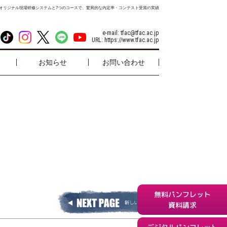
オリジナル現場研修システムと7つのコースで、驚異的な内定率・コンテスト受賞の実績
e-mail:
tfac@tfac.ac.jp
URL:
https://www.tfac.ac.jp
お知らせ
お問い合わせ
無料パンフレット
資料請求