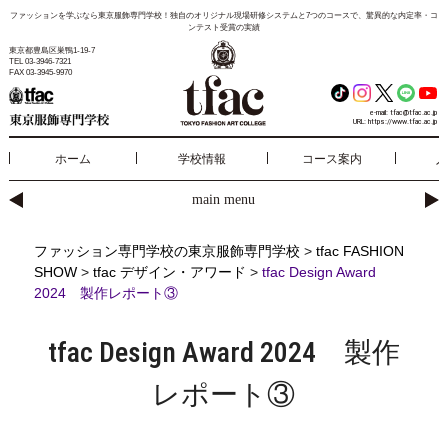
ファッションを学ぶなら東京服飾専門学校！独自のオリジナル現場研修システムと7つのコースで、驚異的な内定率・コ
ンテスト受賞の実績
東京都豊島区巣鴨1-19-7
TEL 03-3946-7321
FAX 03-3945-9970
e-mail:
tfac@tfac.ac.jp
URL:
https://www.tfac.ac.jp
ホーム
学校情報
コース案内
入
main menu
ファッション専門学校の東京服飾専門学校
>
tfac FASHION
SHOW
>
tfac デザイン・アワード
>
tfac Design Award
2024 製作レポート③
tfac Design Award 2024 製作
レポート③