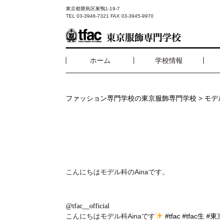
東京都豊島区巣鴨1-19-7
TEL 03-3946-7321 FAX 03-3945-9970
ホーム
学校情報
ファッション専門学校の東京服飾専門学校
>
モデ
こんにちはモデル科のAinaです。
@tfac__official
こんにちはモデル科Ainaです
#tfac
#tfac生
#東