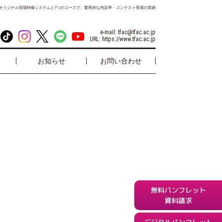
オリジナル現場研修システムと7つのコースで、驚異的な内定率・コンテスト受賞の実績
e-mail:
tfac@tfac.ac.jp
URL:
https://www.tfac.ac.jp
お知らせ
お問い合わせ
無料パンフレット
資料請求