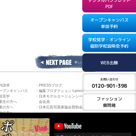
デジタルパンフレット
PDF
オープンキャンパス
参加予約
学校見学・オンライン
個別学校説明会予約
WEB出願
お問い合わせ
0120-901-398
料請求
PRESSブログ
ープンキャンパス
編集プロダクション t-press
校見学
日本モデルエージェンシー協
ファッション
業生の方へ
会会員
質問箱
業の方へ
日本広告写真家協会賛助会員
外の方へ
イトポリシー
Copyright ⓒ tfac ALL RIGHTS RESERVED