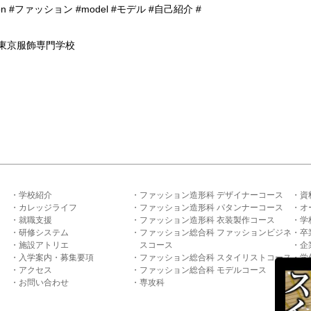
on
#ファッション
#model
#モデル
#自己紹介
#
ac_東京服飾専門学校
学校紹介
ファッション造形科 デザイナーコース
資
カレッジライフ
ファッション造形科 パタンナーコース
オ
就職支援
ファッション造形科 衣装製作コース
学
研修システム
ファッション総合科 ファッションビジネ
卒
施設アトリエ
スコース
企
入学案内・募集要項
ファッション総合科 スタイリストコース
学
アクセス
ファッション総合科 モデルコース
サ
お問い合わせ
専攻科