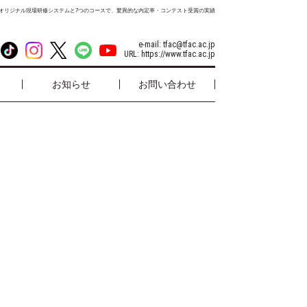
オリジナル現場研修システムと7つのコースで、驚異的な内定率・コンテスト受賞の実績
e-mail:
tfac@tfac.ac.jp
URL:
https://www.tfac.ac.jp
お知らせ
お問い合わせ