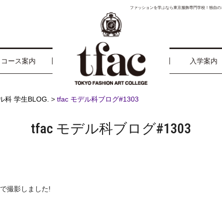
ファッションを学ぶなら東京服飾専門学校！独自の
コース案内
入学案内
ル科 学生BLOG.
>
tfac モデル科ブログ#1303
tfac モデル科ブログ#1303
上で撮影しました!