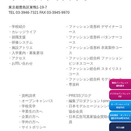
東京都豊島区巣鴨1-19-7
TEL 03-3946-7321 FAX 03-3945-9970
学校紹介
ファッション造形科 デザイナーコ
カレッジライフ
ース
就職支援
ファッション造形科 パタンナーコ
研修システム
ース
施設アトリエ
ファッション造形科 衣装製作コー
入学案内・募集要項
ス
アクセス
ファッション総合科 ファッション
お問い合わせ
ビジネスコース
ファッション総合科 スタイリスト
コース
ファッション総合科 モデルコース
無料パンフレット
専攻科
資料請求
デジタルパンフレット
資料請求
PRESSブログ
PDF
オープンキャンパス
編集プロダクション t-press
オープンキャンパス
学校見学
日本モデルエージェンシー
参加予約
卒業生の方へ
協会会員
学校見学・オンライン
企業の方へ
日本広告写真家協会賛助会
個別学校説明会予約
学外の方へ
員
サイトポリシー
WEB出願