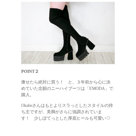
POINT２
痩せたら絶対に買う！ と、３年前から心に決
めていた念願のニーハイブーツは「EMODA」で
購入。
Okabeさんはもとよりスラっとしたスタイルの持
ち主ですが、美脚がさらに強調されていま
す！ 少しぽてっとした厚底ヒールも可愛い♡