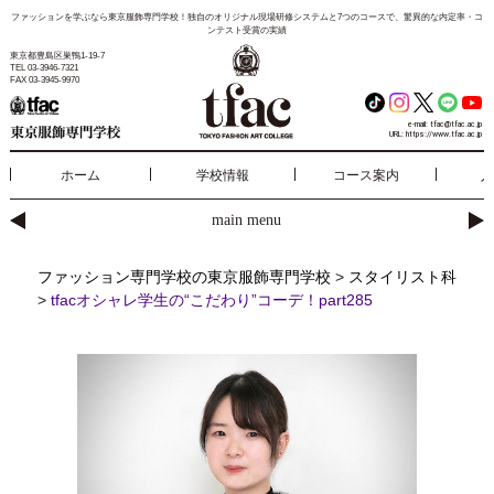
ファッションを学ぶなら東京服飾専門学校！独自のオリジナル現場研修システムと7つのコースで、驚異的な内定率・コ
ンテスト受賞の実績
東京都豊島区巣鴨1-19-7
TEL 03-3946-7321
FAX 03-3945-9970
e-mail:
tfac@tfac.ac.jp
URL:
https://www.tfac.ac.jp
ホーム
学校情報
コース案内
入
main menu
ファッション専門学校の東京服飾専門学校
>
スタイリスト科
>
tfacオシャレ学生の“こだわり”コーデ！part285