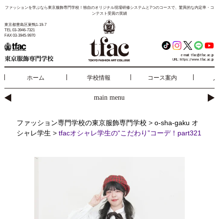
ファッションを学ぶなら東京服飾専門学校！独自のオリジナル現場研修システムと7つのコースで、驚異的な内定率・コ
ンテスト受賞の実績
東京都豊島区巣鴨1-19-7
TEL 03-3946-7321
FAX 03-3945-9970
e-mail:
tfac@tfac.ac.jp
URL:
https://www.tfac.ac.jp
ホーム
学校情報
コース案内
入
main menu
ファッション専門学校の東京服飾専門学校
>
o-sha-gaku オ
シャレ学生
>
tfacオシャレ学生の“こだわり”コーデ！part321