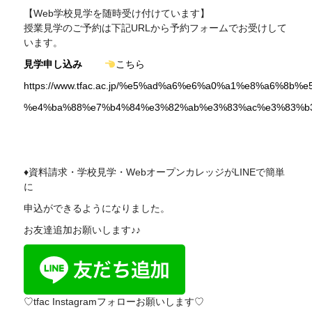
【Web学校見学を随時受け付けています】
授業見学のご予約は下記
URL
から予約フォームでお受けして
います。
見学申し込み
こちら
https://www.tfac.ac.jp/%e5%ad%a6%e6%a0%a1%e8%a6%8b%
%e4%ba%88%e7%b4%84%e3%82%ab%e3%83%ac%e3%83%b
♦資料請求・学校見学・WebオープンカレッジがLINEで簡単
に
申込ができるようになりました。
お友達追加お願いします♪♪
♡tfac Instagramフォローお願いします♡