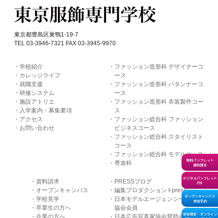
東京都豊島区巣鴨1-19-7
TEL 03-3946-7321 FAX 03-3945-9970
学校紹介
ファッション造形科 デザイナーコ
カレッジライフ
ース
就職支援
ファッション造形科 パタンナーコ
研修システム
ース
施設アトリエ
ファッション造形科 衣装製作コー
入学案内・募集要項
ス
アクセス
ファッション総合科 ファッション
お問い合わせ
ビジネスコース
ファッション総合科 スタイリスト
コース
ファッション総合科 モデルコース
無料パンフレット
専攻科
資料請求
デジタルパンフレット
資料請求
PRESSブログ
PDF
オープンキャンパス
編集プロダクション t-press
オープンキャンパス
学校見学
日本モデルエージェンシー
参加予約
卒業生の方へ
協会会員
学校見学・オンライン
企業の方へ
日本広告写真家協会賛助会