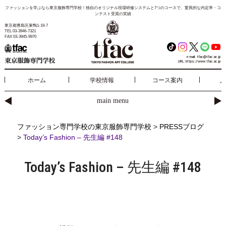
ファッションを学ぶなら東京服飾専門学校！独自のオリジナル現場研修システムと7つのコースで、驚異的な内定率・コ
ンテスト受賞の実績
東京都豊島区巣鴨1-19-7
TEL 03-3946-7321
FAX 03-3945-9970
e-mail:
tfac@tfac.ac.jp
URL:
https://www.tfac.ac.jp
ホーム
学校情報
コース案内
入
main menu
ファッション専門学校の東京服飾専門学校
>
PRESSブログ
>
Today’s Fashion – 先生編 #148
Today’s Fashion – 先生編 #148