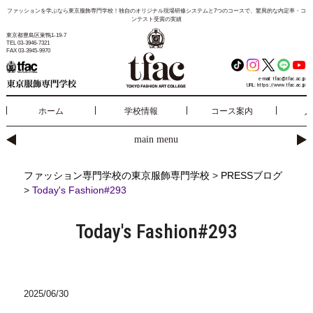
ファッションを学ぶなら東京服飾専門学校！独自のオリジナル現場研修システムと7つのコースで、驚異的な内定率・コ
ンテスト受賞の実績
東京都豊島区巣鴨1-19-7
TEL 03-3946-7321
FAX 03-3945-9970
e-mail:
tfac@tfac.ac.jp
URL:
https://www.tfac.ac.jp
ホーム
学校情報
コース案内
入
main menu
ファッション専門学校の東京服飾専門学校
>
PRESSブログ
>
Today's Fashion#293
Today's Fashion#293
2025/06/30