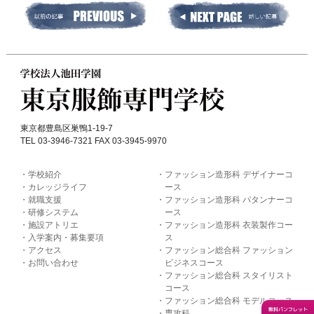
東京都豊島区巣鴨1-19-7
TEL 03-3946-7321 FAX 03-3945-9970
学校紹介
ファッション造形科 デザイナーコ
カレッジライフ
ース
就職支援
ファッション造形科 パタンナーコ
研修システム
ース
施設アトリエ
ファッション造形科 衣装製作コー
入学案内・募集要項
ス
アクセス
ファッション総合科 ファッション
お問い合わせ
ビジネスコース
ファッション総合科 スタイリスト
コース
ファッション総合科 モデルコース
無料パンフレット
専攻科