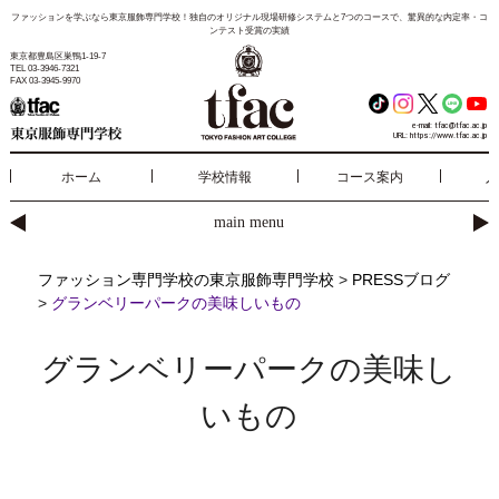
ファッションを学ぶなら東京服飾専門学校！独自のオリジナル現場研修システムと7つのコースで、驚異的な内定率・コ
ンテスト受賞の実績
東京都豊島区巣鴨1-19-7
TEL 03-3946-7321
FAX 03-3945-9970
e-mail:
tfac@tfac.ac.jp
URL:
https://www.tfac.ac.jp
ホーム
学校情報
コース案内
入
main menu
ファッション専門学校の東京服飾専門学校
>
PRESSブログ
>
グランベリーパークの美味しいもの
グランベリーパークの美味し
いもの