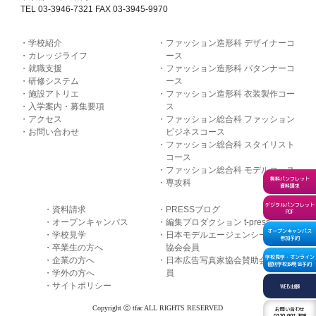
TEL 03-3946-7321 FAX 03-3945-9970
学校紹介
ファッション造形科 デザイナーコ
カレッジライフ
ース
就職支援
ファッション造形科 パタンナーコ
研修システム
ース
施設アトリエ
ファッション造形科 衣装製作コー
入学案内・募集要項
ス
アクセス
ファッション総合科 ファッション
お問い合わせ
ビジネスコース
ファッション総合科 スタイリスト
コース
ファッション総合科 モデルコース
無料パンフレット
専攻科
資料請求
デジタルパンフレット
資料請求
PRESSブログ
PDF
オープンキャンパス
編集プロダクション t-press
オープンキャンパス
学校見学
日本モデルエージェンシー
参加予約
卒業生の方へ
協会会員
学校見学・オンライン
企業の方へ
日本広告写真家協会賛助会
個別学校説明会予約
学外の方へ
員
サイトポリシー
WEB出願
Copyright ⓒ tfac ALL RIGHTS RESERVED
お問い合わせ
0120-901-398