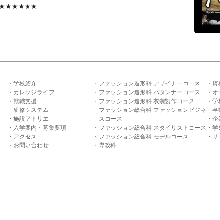
★★★★★★★
学校紹介
ファッション造形科 デザイナーコース
資
カレッジライフ
ファッション造形科 パタンナーコース
オ
就職支援
ファッション造形科 衣装製作コース
学
研修システム
ファッション総合科 ファッションビジネ
卒
施設アトリエ
スコース
企
入学案内・募集要項
ファッション総合科 スタイリストコース
学
アクセス
ファッション総合科 モデルコース
サ
お問い合わせ
専攻科