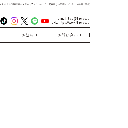
オリジナル現場研修システムと7つのコースで、驚異的な内定率・コンテスト受賞の実績
e-mail:
tfac@tfac.ac.jp
URL:
https://www.tfac.ac.jp
お知らせ
お問い合わせ