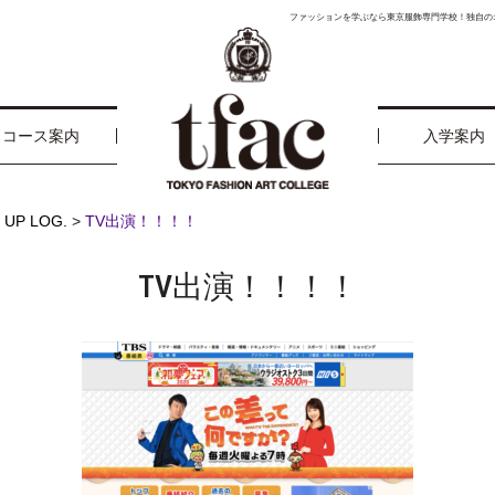
ファッションを学ぶなら東京服飾専門学校！独自の
コース案内
入学案内
 UP LOG.
>
TV出演！！！！
TV出演！！！！