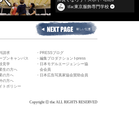
tfac東京服飾専門学校
料請求
PRESSブログ
ープンキャンパス
編集プロダクション t-press
校見学
日本モデルエージェンシー協
業生の方へ
会会員
業の方へ
日本広告写真家協会賛助会員
外の方へ
イトポリシー
Copyright ⓒ tfac ALL RIGHTS RESERVED