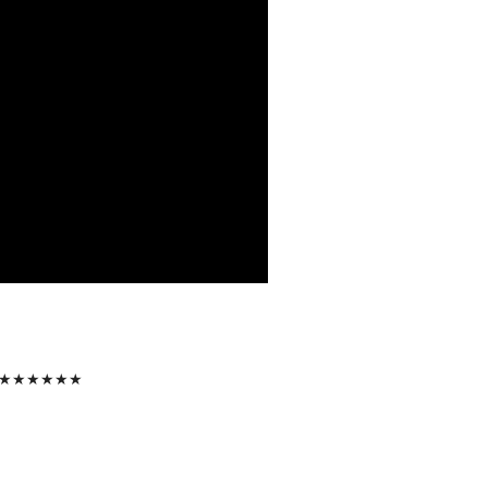
★★★★★★
。