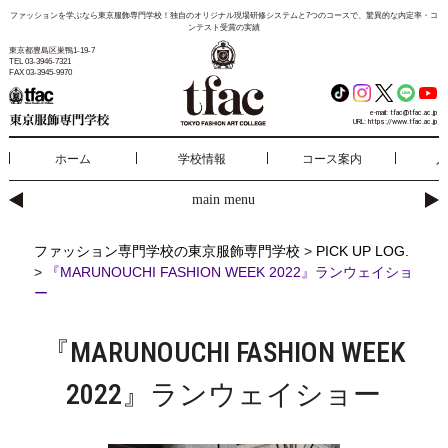
ファッションを学ぶなら東京服飾専門学校！独自のオリジナル現場研修システムと7つのコースで、驚異的な内定率・コ
ンテスト受賞の実績
東京都豊島区巣鴨1-19-7
TEL 03-3946-7321
FAX 03-3945-9970
e-mail:
tfac@tfac.ac.jp
URL:
https://www.tfac.ac.jp
ホーム
学校情報
コース案内
入
main menu
ファッション専門学校の東京服飾専門学校
>
PICK UP LOG.
>
『MARUNOUCHI FASHION WEEK 2022』ランウェイショ
ー
『MARUNOUCHI FASHION WEEK
2022』ランウェイショー