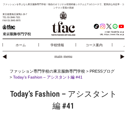
ファッションを学ぶなら東京服飾専門学校！独自のオリジナル現場研修システムと7つのコースで、驚異的な内定率・コ
ンテスト受賞の実績
東京都豊島区巣鴨1-19-7
TEL 03-3946-7321
FAX 03-3945-9970
e-mail:
tfac@tfac.ac.jp
URL:
https://www.tfac.ac.jp
ホーム
学校情報
コース案内
入
main menu
ファッション専門学校の東京服飾専門学校
>
PRESSブログ
>
Today’s Fashion – アシスタント編 #41
Today’s Fashion – アシスタント
編 #41