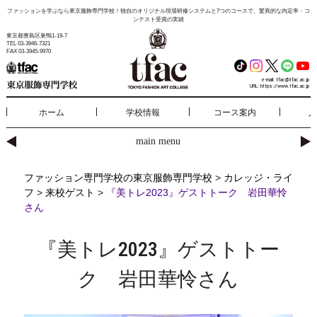
ファッションを学ぶなら東京服飾専門学校！独自のオリジナル現場研修システムと7つのコースで、驚異的な内定率・コ
ンテスト受賞の実績
東京都豊島区巣鴨1-19-7
TEL 03-3946-7321
FAX 03-3945-9970
e-mail:
tfac@tfac.ac.jp
URL:
https://www.tfac.ac.jp
ホーム
学校情報
コース案内
入
main menu
ファッション専門学校の東京服飾専門学校
>
カレッジ・ライ
フ
>
来校ゲスト
>
『美トレ2023』ゲストトーク 岩田華怜
さん
『美トレ2023』ゲストトー
ク 岩田華怜さん