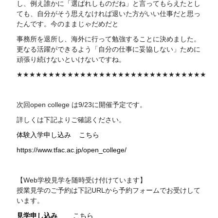
し、例え誰かに「選ばれしものだね」と言ってもらえたとし
ても、自分がそう思えなければ退いた方がいい仕事だと思っ
たんです。今のままじゃだめだと
事務所を退所し、海外に行って勉強することに決めました。
更なる活躍ができるよう「自分の仕事に妥協しない」ために
頑張り続けないといけないですね。
★★★★★★★★★★★★★★★★★★★★★★★★★★★★★★
次回
open college
は9/23に開催予定です。
詳しくは下記よりご確認ください。
体験入学申し込み
こちら
https://www.tfac.ac.jp/open_college/
【Web学校見学を随時受け付けています】
授業見学のご予約は下記
URL
から予約フォームでお受けして
います。
見学申し込み
こちら