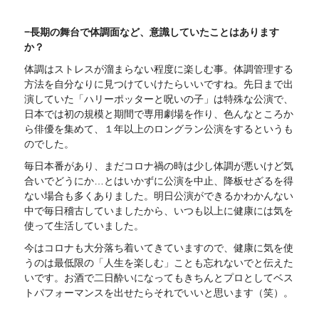
−長期の舞台で体調面など、意識していたことはあります
か？
体調はストレスが溜まらない程度に楽しむ事。体調管理する
方法を自分なりに見つけていけたらいいですね。先日まで出
演していた「ハリーポッターと呪いの子」は特殊な公演で、
日本では初の規模と期間で専用劇場を作り、色んなところか
ら俳優を集めて、１年以上のロングラン公演をするというも
のでした。
毎日本番があり、まだコロナ禍の時は少し体調が悪いけど気
合いでどうにか…とはいかずに公演を中止、降板せざるを得
ない場合も多くありました。明日公演ができるかわかんない
中で毎日稽古していましたから、いつも以上に健康には気を
使って生活していました。
今はコロナも大分落ち着いてきていますので、健康に気を使
うのは最低限の「人生を楽しむ」ことも忘れないでと伝えた
いです。お酒で二日酔いになってもきちんとプロとしてベス
トパフォーマンスを出せたらそれでいいと思います（笑）。