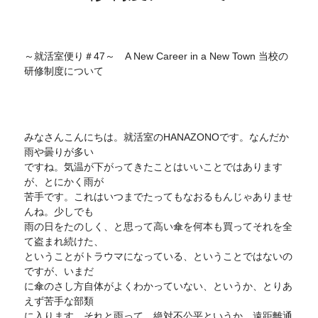
～就活室便り＃47～ A New Career in a New Town 当校の
研修制度について
みなさんこんにちは。就活室のHANAZONOです。なんだか
雨や曇りが多い
ですね。気温が下がってきたことはいいことではあります
が、とにかく雨が
苦手です。これはいつまでたってもなおるもんじゃありませ
んね。少しでも
雨の日をたのしく、と思って高い傘を何本も買ってそれを全
て盗まれ続けた、
ということがトラウマになっている、ということではないの
ですが、いまだ
に傘のさし方自体がよくわかっていない、というか、とりあ
えず苦手な部類
に入ります。それと雨って、絶対不公平というか、遠距離通