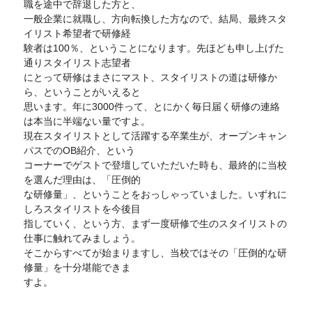
職を途中で辞退した方と、
一般企業に就職し、方向転換した方なので、結局、最終スタ
イリスト希望者で研修経
験者は100％、ということになります。先ほども申し上げた
通りスタイリスト志望者
にとって研修はまさにマスト、スタイリストの道は研修か
ら、ということがいえると
思います。年に3000件って、とにかく毎日届く研修の連絡
は本当に半端ない量ですよ。
現在スタイリストとして活躍する卒業生が、オープンキャン
パスでのOB紹介、という
コーナーでゲストで登壇していただいた時も、最終的に当校
を選んだ理由は、「圧倒的
な研修量」、ということをおっしゃっていました。いずれに
しろスタイリストを今後目
指していく、という方、まず一度研修で生のスタイリストの
仕事に触れてみましょう。
そこからすべてが始まりますし、当校ではその「圧倒的な研
修量」を十分堪能できま
すよ。