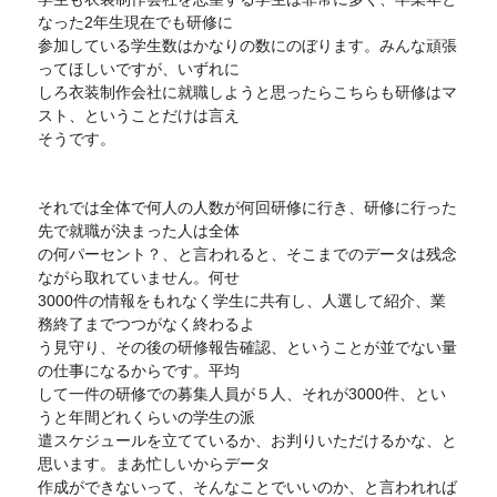
なった2年生現在でも研修に
参加している学生数はかなりの数にのぼります。みんな頑張
ってほしいですが、いずれに
しろ衣装制作会社に就職しようと思ったらこちらも研修はマ
スト、ということだけは言え
そうです。
それでは全体で何人の人数が何回研修に行き、研修に行った
先で就職が決まった人は全体
の何パーセント？、と言われると、そこまでのデータは残念
ながら取れていません。何せ
3000件の情報をもれなく学生に共有し、人選して紹介、業
務終了までつつがなく終わるよ
う見守り、その後の研修報告確認、ということが並でない量
の仕事になるからです。平均
して一件の研修での募集人員が５人、それが3000件、とい
うと年間どれくらいの学生の派
遣スケジュールを立てているか、お判りいただけるかな、と
思います。まあ忙しいからデータ
作成ができないって、そんなことでいいのか、と言われれば