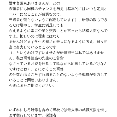
返す言葉もありませんが、どの
希望者にも同様のチャンスを与え（基本的にはいつも定員オ
ーバーになることが確実なので、
当選者が偏らないように配慮しています）、研修の数もでき
るだけ増やし、学生に満足しても
らえるように常に企業と交渉、とか言ったら結構大変なんで
すよ。忙しいのは理由にはなり
ませんけどまず学生の満足が最大になるように考え、日々担
当は努力しているところです
（、というわけですいませんが研修担当は私ではありませ
ん。私は研修担当の先生のご苦労
なさっているお姿を拝見して陰ながら応援しているだけなん
ですけどね）。とにかくこの研修
の件数が増えこそすれ減ることのないよう全職員が努力して
いることは間違いありません。
今後にまたご期待ください。
いずれにしろ研修を含めて当校では最大限の就職支援を惜し
まず実行しています。保護者