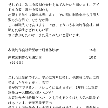
それでは、次に衣装制作会社を見てみたいと思います。アイ
ドル衣装、舞台衣装制作を
志望する学生は毎年本当に多く、その割に制作会社も採用人
数も少な目で、なかなか難
しい就職先ではあります。では、そういう衣装制作会社に就
職した学生がどれくらい研
修に参加したのか、また見てみたいと思います。
衣装制作会社希望者で研修体験者 15名
内衣装制作会社決定者 10名
（66.6％）
これも圧倒的ですね。早めに方向転換し、他業種に早めに鞍
替えした学生も多く、希望
者が数字で見ると小さいように見えますが、1年時には衣装
制作コース55名のほとんどが
衣装制作会社希望だったことを考えるとやはり人気の職業で
はあります。来年卒業予定の
学生も衣装制作会社を志望する学生は非常に多く、卒業年と