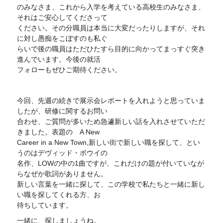
のみなさま、これから入学を考えている高校生のみなさま、
それはご安心してくださって
ください。その分職員は本当に大変だったりしますが、それ
に対し愚痴をこぼすのも私ぐ
らいで後の職員はただひたすら目的に向かってまっすぐ突き
進んでいます。今後の就活
フォローもぜひご期待ください。
今回、先週の続きで展示会レポートを入れようと思っていま
したが、研修に関するお問い
合わせ、ご質問が多いため急遽新しい話を入れさせていただ
きました。表題の A New
Career in a New Town,新しい街で新しい職を探して、とい
うのはデヴィッド・ボウイの
名作、LOWの中の1曲ですが、これだけの題が付いていなが
らなぜか歌詞がありません。
新しい言葉を一緒に探して、この学校で私たちと一緒に新し
い職を探してくれる方、お
待ちしています。
一緒に、探しましょうね。