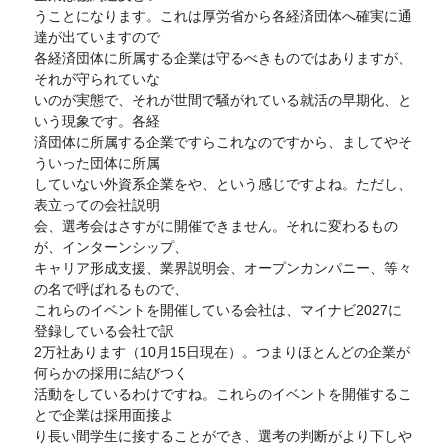
うことになります。これは厚労省から各経済団体へ確実に通
達が出ていますので
各経済団体に所属する企業は守るべきものではありますが、
それが守られていな
いのが実態で、それが世間で騒がれている就活の早期化、と
いう現象です。各経
済団体に所属する企業ですらこれなのですから、ましてやそ
ういった団体に所属
していない外資系企業をや、という感じですよね。ただし、
表立っての会社説明
会、選考会はさすがに開催できません。それに変わるもの
が、インターンシップ、
キャリア形成支援、業界説明会、オープンカンパニー、等々
の名で呼ばれるもので、
これらのイベントを開催している会社は、マイナビ2027に
登録している会社で訳
2万社あります（10月15日現在）。つまりほとんどの企業が
何らかの採用に結びつく
活動をしているわけですね。これらのイベントを開催するこ
とで企業は採用面接よ
り長い間学生に接することができ、選考の判断がより下しや