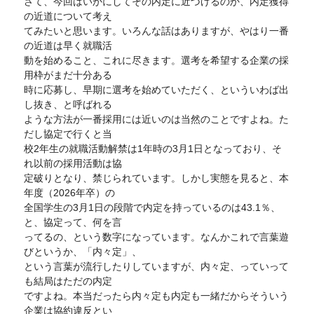
さて、今回はいかにしてその内定に近づけるのか、内定獲得
の近道について考え
てみたいと思います。いろんな話はありますが、やはり一番
の近道は早く就職活
動を始めること、これに尽きます。選考を希望する企業の採
用枠がまだ十分ある
時に応募し、早期に選考を始めていただく、といういわば出
し抜き、と呼ばれる
ような方法が一番採用には近いのは当然のことですよね。た
だし協定で行くと当
校2年生の就職活動解禁は1年時の3月1日となっており、そ
れ以前の採用活動は協
定破りとなり、禁じられています。しかし実態を見ると、本
年度（2026年卒）の
全国学生の3月1日の段階で内定を持っているのは43.1％、
と、協定って、何を言
ってるの、という数字になっています。なんかこれで言葉遊
びというか、「内々定」、
という言葉が流行したりしていますが、内々定、っていって
も結局はただの内定
ですよね。本当だったら内々定も内定も一緒だからそういう
企業は協約違反とい