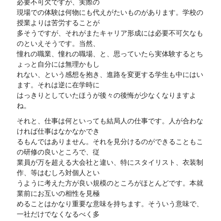
必要不可欠ですが、実際の
現場での体験は何物にも代えがたいものがあります。学校の
授業よりは苦労することが
多そうですが、それがまたキャリア形成には必要不可欠なも
のといえそうです。当然、
憧れの職業、憧れの職場、と、思っていたら実体験するとち
ょっと自分には無理かもし
れない、という感想を抱き、進路を変更する学生も中にはい
ます。それは逆に在学時に
はっきりとしていたほうが後々の後悔が少なくなりますよ
ね。
それと、仕事は何といっても結局人の仕事です。人が合わな
ければ仕事はなかなかでき
るもんではありません。それを見分けるのができることもこ
の研修の良いところで、従
業員が万を超える大会社と違い、特にスタイリスト、衣装制
作、等はむしろ対個人とい
うように考えた方が良い規模のところがほとんどです。本就
業前にお互いの相性を見極
めることはかなり重要な意味を持ちます。そういう意味で、
一社だけでなくなるべく多