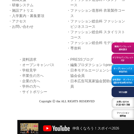
研修システム
ース
施設アトリエ
ファッション造形科 衣装製作コー
入学案内・募集要項
ス
アクセス
ファッション総合科 ファッション
お問い合わせ
ビジネスコース
ファッション総合科 スタイリスト
コース
ファッション総合科 モデルコース
無料パンフレット
専攻科
資料請求
デジタルパンフレット
資料請求
PRESSブログ
PDF
オープンキャンパス
編集プロダクション t-press
オープンキャンパス
学校見学
日本モデルエージェンシー
参加予約
卒業生の方へ
協会会員
学校見学・オンライン
企業の方へ
日本広告写真家協会賛助会
個別学校説明会予約
学外の方へ
員
サイトポリシー
WEB出願
Copyright ⓒ tfac ALL RIGHTS RESERVED
お問い合わせ
0120-901-398
ファッション
質問箱
仲良くなろう！スポイベ2026