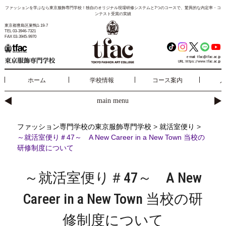
ファッションを学ぶなら東京服飾専門学校！独自のオリジナル現場研修システムと7つのコースで、驚異的な内定率・コ
ンテスト受賞の実績
東京都豊島区巣鴨1-19-7
TEL 03-3946-7321
FAX 03-3945-9970
e-mail:
tfac@tfac.ac.jp
URL:
https://www.tfac.ac.jp
ホーム
学校情報
コース案内
入
main menu
ファッション専門学校の東京服飾専門学校
>
就活室便り
>
～就活室便り＃47～ A New Career in a New Town 当校の
研修制度について
～就活室便り＃47～ A New
Career in a New Town 当校の研
修制度について