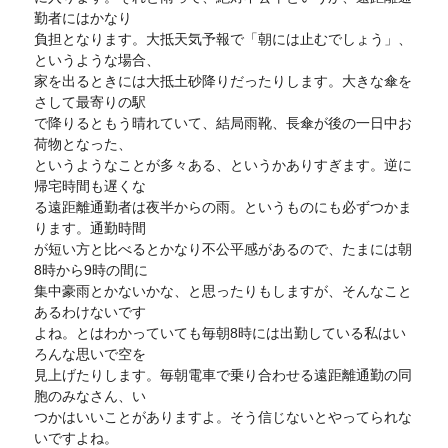
勤者にはかなり
負担となります。大抵天気予報で「朝には止むでしょう」、
というような場合、
家を出るときには大抵土砂降りだったりします。大きな傘を
さして最寄りの駅
で降りるともう晴れていて、結局雨靴、長傘が後の一日中お
荷物となった、
というようなことが多々ある、というかありすぎます。逆に
帰宅時間も遅くな
る遠距離通勤者は夜半からの雨。というものにも必ずつかま
ります。通勤時間
が短い方と比べるとかなり不公平感があるので、たまには朝
8時から9時の間に
集中豪雨とかないかな、と思ったりもしますが、そんなこと
あるわけないです
よね。とはわかっていても毎朝8時には出勤している私はい
ろんな思いで空を
見上げたりします。毎朝電車で乗り合わせる遠距離通勤の同
胞のみなさん、い
つかはいいことがありますよ。そう信じないとやってられな
いですよね。