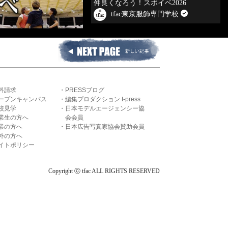
仲良くなろう！スポイベ2026
tfac東京服飾専門学校
料請求
PRESSブログ
ープンキャンパス
編集プロダクション t-press
校見学
日本モデルエージェンシー協
業生の方へ
会会員
業の方へ
日本広告写真家協会賛助会員
外の方へ
イトポリシー
Copyright ⓒ tfac ALL RIGHTS RESERVED