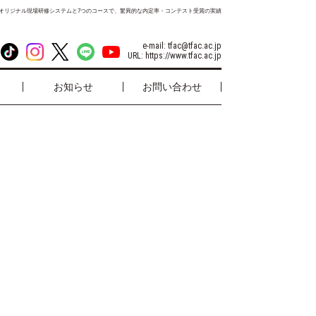
オリジナル現場研修システムと7つのコースで、驚異的な内定率・コンテスト受賞の実績
e-mail:
tfac@tfac.ac.jp
URL:
https://www.tfac.ac.jp
お知らせ
お問い合わせ