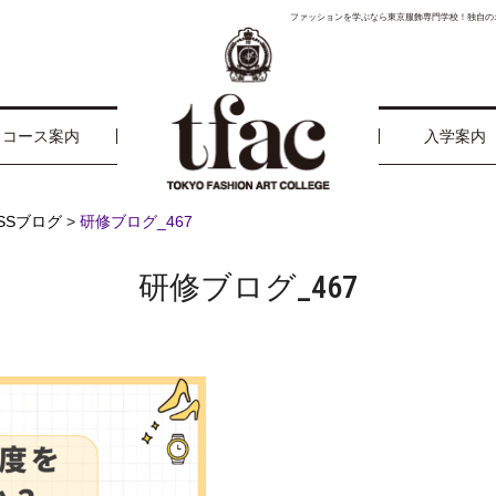
ファッションを学ぶなら東京服飾専門学校！独自の
コース案内
入学案内
ESSブログ
>
研修ブログ_467
研修ブログ_467