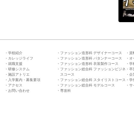
学校紹介
ファッション造形科 デザイナーコース
資
カレッジライフ
ファッション造形科 パタンナーコース
オ
就職支援
ファッション造形科 衣装製作コース
学
研修システム
ファッション総合科 ファッションビジネ
卒
施設アトリエ
スコース
企
入学案内・募集要項
ファッション総合科 スタイリストコース
学
アクセス
ファッション総合科 モデルコース
サ
お問い合わせ
専攻科