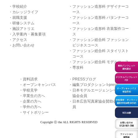
学校紹介
ファッション造形科 デザイナーコ
カレッジライフ
ース
就職支援
ファッション造形科 パタンナーコ
研修システム
ース
施設アトリエ
ファッション造形科 衣装製作コー
入学案内・募集要項
ス
アクセス
ファッション総合科 ファッション
お問い合わせ
ビジネスコース
ファッション総合科 スタイリスト
コース
ファッション総合科 モデルコース
無料パンフレット
専攻科
資料請求
デジタルパンフレット
資料請求
PRESSブログ
PDF
オープンキャンパス
編集プロダクション t-press
オープンキャンパス
学校見学
日本モデルエージェンシー
参加予約
卒業生の方へ
協会会員
学校見学・オンライン
企業の方へ
日本広告写真家協会賛助会
個別学校説明会予約
学外の方へ
員
サイトポリシー
WEB出願
Copyright ⓒ tfac ALL RIGHTS RESERVED
お問い合わせ
0120-901-398
ファッション
質問箱