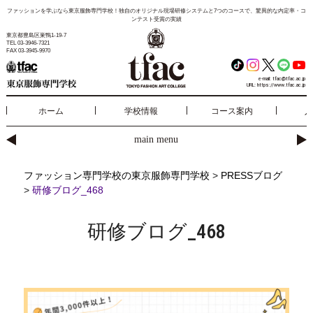
ファッションを学ぶなら東京服飾専門学校！独自のオリジナル現場研修システムと7つのコースで、驚異的な内定率・コ
ンテスト受賞の実績
東京都豊島区巣鴨1-19-7
TEL 03-3946-7321
FAX 03-3945-9970
e-mail:
tfac@tfac.ac.jp
URL:
https://www.tfac.ac.jp
ホーム
学校情報
コース案内
入
main menu
ファッション専門学校の東京服飾専門学校
>
PRESSブログ
>
研修ブログ_468
研修ブログ_468