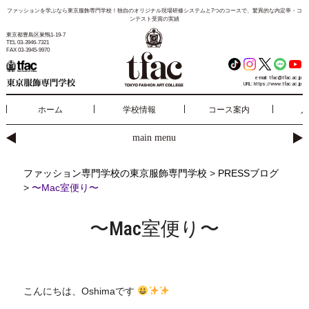
ファッションを学ぶなら東京服飾専門学校！独自のオリジナル現場研修システムと7つのコースで、驚異的な内定率・コ
ンテスト受賞の実績
東京都豊島区巣鴨1-19-7
TEL 03-3946-7321
FAX 03-3945-9970
e-mail:
tfac@tfac.ac.jp
URL:
https://www.tfac.ac.jp
ホーム
学校情報
コース案内
入
main menu
ファッション専門学校の東京服飾専門学校
>
PRESSブログ
>
〜Mac室便り〜
〜Mac室便り〜
こんにちは、Oshimaです