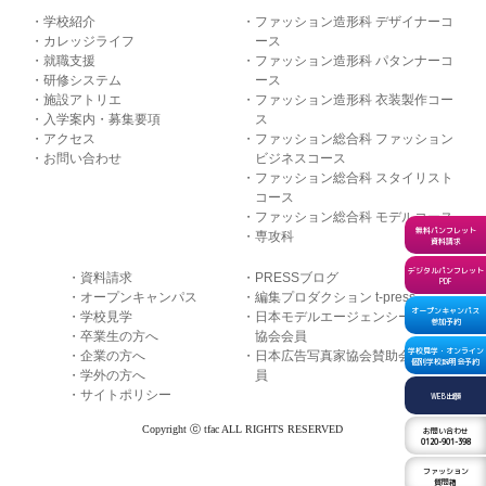
学校紹介
ファッション造形科 デザイナーコ
カレッジライフ
ース
就職支援
ファッション造形科 パタンナーコ
研修システム
ース
施設アトリエ
ファッション造形科 衣装製作コー
入学案内・募集要項
ス
アクセス
ファッション総合科 ファッション
お問い合わせ
ビジネスコース
ファッション総合科 スタイリスト
コース
ファッション総合科 モデルコース
無料パンフレット
専攻科
資料請求
デジタルパンフレット
資料請求
PRESSブログ
PDF
オープンキャンパス
編集プロダクション t-press
オープンキャンパス
学校見学
日本モデルエージェンシー
参加予約
卒業生の方へ
協会会員
学校見学・オンライン
企業の方へ
日本広告写真家協会賛助会
個別学校説明会予約
学外の方へ
員
サイトポリシー
WEB出願
Copyright ⓒ tfac ALL RIGHTS RESERVED
お問い合わせ
0120-901-398
ファッション
質問箱