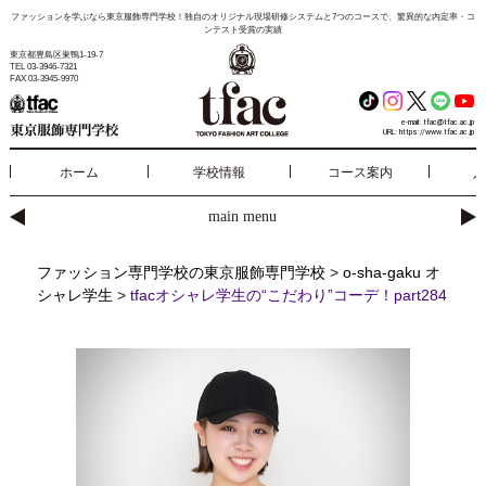
ファッションを学ぶなら東京服飾専門学校！独自のオリジナル現場研修システムと7つのコースで、驚異的な内定率・コ
ンテスト受賞の実績
東京都豊島区巣鴨1-19-7
TEL 03-3946-7321
FAX 03-3945-9970
e-mail:
tfac@tfac.ac.jp
URL:
https://www.tfac.ac.jp
ホーム
学校情報
コース案内
入
main menu
ファッション専門学校の東京服飾専門学校
>
o-sha-gaku オ
シャレ学生
>
tfacオシャレ学生の“こだわり”コーデ！part284