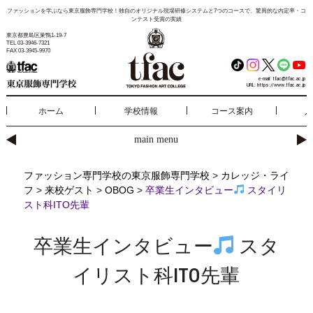
ファッションを学ぶなら東京服飾専門学校！独自のオリジナル現場研修システムと7つのコースで、驚異的な内定率・コ
ンテスト受賞の実績
東京都豊島区巣鴨1-19-7
TEL 03-3946-7321
FAX 03-3945-9970
e-mail:
tfac@tfac.ac.jp
URL:
https://www.tfac.ac.jp
ホーム
学校情報
コース案内
入
main menu
ファッション専門学校の東京服飾専門学校
>
カレッジ・ライ
フ
>
来校ゲスト
>
OBOG
>
卒業生インタビュー
スタイリ
スト科ITO先輩
卒業生インタビュー
スタ
イリスト科ITO先輩