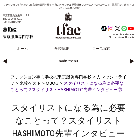
ファッションを学ぶなら東京服飾専門学校！独自のオリジナル現場研修システムと7つのコースで、驚異的な内定率・コ
ンテスト受賞の実績
東京都豊島区巣鴨1-19-7
TEL 03-3946-7321
FAX 03-3945-9970
e-mail:
tfac@tfac.ac.jp
URL:
https://www.tfac.ac.jp
ホーム
学校情報
コース案内
入
main menu
ファッション専門学校の東京服飾専門学校
>
カレッジ・ライ
フ
>
来校ゲスト
>
OBOG
>
スタイリストになる為に必要な
ことって？スタイリストHASHIMOTO先輩インタビュー②
スタイリストになる為に必要
なことって？スタイリスト
HASHIMOTO先輩インタビュー