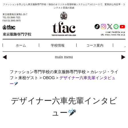
ファッションを学ぶなら東京服飾専門学校！独自のオリジナル現場研修システムと7つのコースで、驚異的な内定率・コ
ンテスト受賞の実績
東京都豊島区巣鴨1-19-7
TEL 03-3946-7321
FAX 03-3945-9970
e-mail:
tfac@tfac.ac.jp
URL:
https://www.tfac.ac.jp
ホーム
学校情報
コース案内
入
main menu
ファッション専門学校の東京服飾専門学校
>
カレッジ・ライ
フ
>
来校ゲスト
>
OBOG
>
デザイナー六車先輩インタビュ
ー
デザイナー六車先輩インタビ
ュー