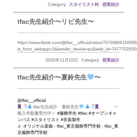
Category
スタイリスト科
授業紹介
tfac先生紹介〜リビ先生〜
https://www.tiktok.com/@tfac__official/video/757098661569
is_from_webapp=1&sender_device=pc&web_id=7477752930
2025年11月10日
Category
授業紹介
tfac先生紹介〜夏鈴先生
〜
@tfac__official
tfac先生紹介 夏鈴先生
一
般入学願書受付中！
#服飾学生
#tfac
#オープンキャ
ンパス
#スタイリスト
#衣装製作
♬ オリジナル楽曲 - tfac_東京服飾専門学校 - tfac_東
京服飾専門学校