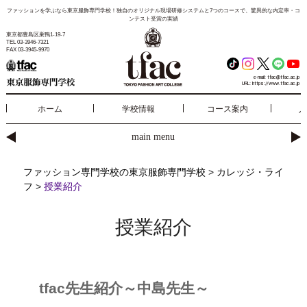
ファッションを学ぶなら東京服飾専門学校！独自のオリジナル現場研修システムと7つのコースで、驚異的な内定率・コ
ンテスト受賞の実績
東京都豊島区巣鴨1-19-7
TEL 03-3946-7321
FAX 03-3945-9970
e-mail:
tfac@tfac.ac.jp
URL:
https://www.tfac.ac.jp
ホーム
学校情報
コース案内
入
main menu
ファッション専門学校の東京服飾専門学校
>
カレッジ・ライ
フ
>
授業紹介
授業紹介
tfac先生紹介～中島先生～