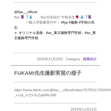
@tfac__official
tfac
tfac先生紹介 中島先生
一般入学願書受付中！
#fyp
#服飾
#学校の先
生
♬ オリジナル楽曲 - tfac_東京服飾専門学校 - tfac_東
京服飾専門学校
2025年11月29日
Category
授業紹介
FUKAMI先生撮影実習の様子
https://www.tiktok.com/@tfac__official/video/7575011730284
_r=1&_t=ZS-91ZdkPRv39F
2025年11月21日