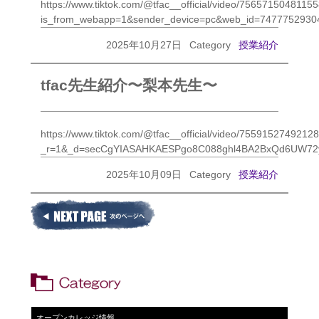
https://www.tiktok.com/@tfac__official/video/7565715048115
is_from_webapp=1&sender_device=pc&web_id=7477752930
2025年10月27日
Category
授業紹介
tfac先生紹介〜梨本先生〜
https://www.tiktok.com/@tfac__official/video/755915274921
_r=1&_d=secCgYIASAHKAESPgo8C088ghl4BA2BxQd6UW72ynD
2025年10月09日
Category
授業紹介
オープンカレッジ情報