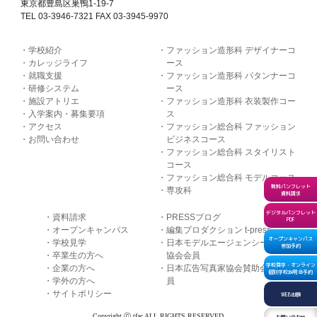
東京都豊島区巣鴨1-19-7
TEL 03-3946-7321 FAX 03-3945-9970
学校紹介
ファッション造形科 デザイナーコ
カレッジライフ
ース
就職支援
ファッション造形科 パタンナーコ
研修システム
ース
施設アトリエ
ファッション造形科 衣装製作コー
入学案内・募集要項
ス
アクセス
ファッション総合科 ファッション
お問い合わせ
ビジネスコース
ファッション総合科 スタイリスト
コース
ファッション総合科 モデルコース
無料パンフレット
専攻科
資料請求
デジタルパンフレット
資料請求
PRESSブログ
PDF
オープンキャンパス
編集プロダクション t-press
オープンキャンパス
学校見学
日本モデルエージェンシー
参加予約
卒業生の方へ
協会会員
学校見学・オンライン
企業の方へ
日本広告写真家協会賛助会
個別学校説明会予約
学外の方へ
員
サイトポリシー
WEB出願
Copyright ⓒ tfac ALL RIGHTS RESERVED
お問い合わせ